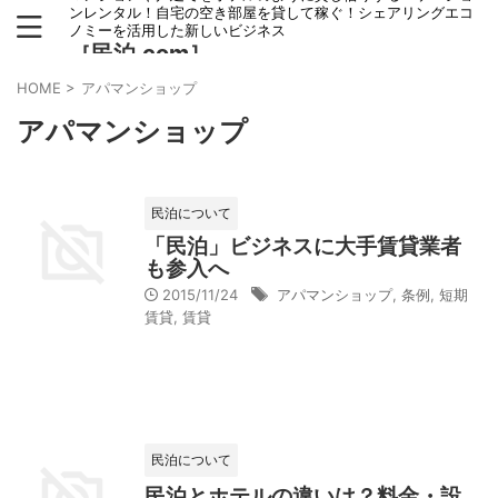
ンレンタル！自宅の空き部屋を貸して稼ぐ！シェアリングエコ
ノミーを活用した新しいビジネス
［民泊.com］
HOME
>
アパマンショップ
アパマンショップ
民泊について
「民泊」ビジネスに大手賃貸業者
も参入へ
2015/11/24
アパマンショップ
,
条例
,
短期
賃貸
,
賃貸
民泊について
民泊とホテルの違いは？料金・設