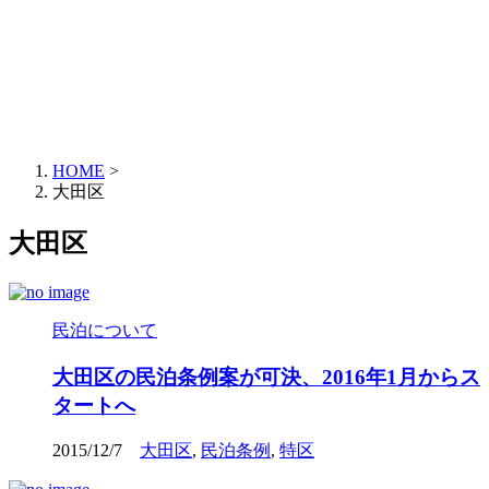
HOME
>
大田区
大田区
民泊について
大田区の民泊条例案が可決、2016年1月からス
タートへ
2015/12/7
大田区
,
民泊条例
,
特区