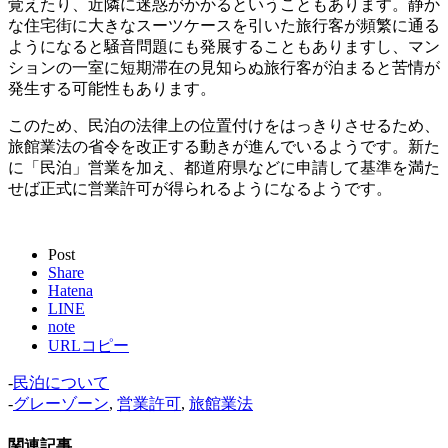
覚えたり、近隣に迷惑がかかるということもあります。静か
な住宅街に大きなスーツケースを引いた旅行客が頻繁に通る
ようになると騒音問題にも発展することもありますし、マン
ションの一室に短期滞在の見知らぬ旅行客が泊まると苦情が
発生する可能性もあります。
このため、民泊の法律上の位置付けをはっきりさせるため、
旅館業法の省令を改正する動きが進んでいるようです。新た
に「民泊」営業を加え、都道府県などに申請して基準を満た
せば正式に営業許可が得られるようになるようです。
Post
Share
Hatena
LINE
note
URLコピー
-
民泊について
-
グレーゾーン
,
営業許可
,
旅館業法
関連記事