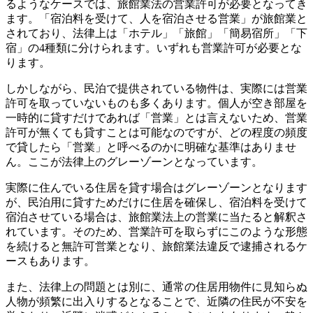
るようなケースでは、旅館業法の営業許可が必要となってき
ます。「宿泊料を受けて、人を宿泊させる営業」が旅館業と
されており、法律上は「ホテル」「旅館」「簡易宿所」「下
宿」の4種類に分けられます。いずれも営業許可が必要とな
ります。
しかしながら、民泊で提供されている物件は、実際には営業
許可を取っていないものも多くあります。個人が空き部屋を
一時的に貸すだけであれば「営業」とは言えないため、営業
許可が無くても貸すことは可能なのですが、どの程度の頻度
で貸したら「営業」と呼べるのかに明確な基準はありませ
ん。ここが法律上のグレーゾーンとなっています。
実際に住んでいる住居を貸す場合はグレーゾーンとなります
が、民泊用に貸すためだけに住居を確保し、宿泊料を受けて
宿泊させている場合は、旅館業法上の営業に当たると解釈さ
れています。そのため、営業許可を取らずにこのような形態
を続けると無許可営業となり、旅館業法違反で逮捕されるケ
ースもあります。
また、法律上の問題とは別に、通常の住居用物件に見知らぬ
人物が頻繁に出入りするとなることで、近隣の住民が不安を